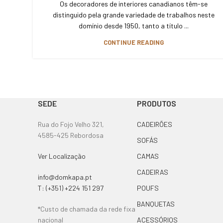
Os decoradores de interiores canadianos têm-se
distinguido pela grande variedade de trabalhos neste
domínio desde 1950, tanto a título ...
CONTINUE READING
SEDE
PRODUTOS
Rua do Fojo Velho 321,
CADEIRÕES
4585-425 Rebordosa
SOFÁS
Ver Localização
CAMAS
CADEIRAS
info@domkapa.pt
T: (+351) +224 151 297
POUFS
BANQUETAS
*Custo de chamada da rede fixa
nacional
ACESSÓRIOS