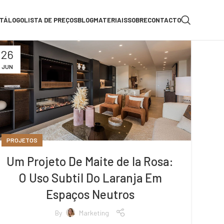
TÁLOGO
LISTA DE PREÇOS
BLOG
MATERIAIS
SOBRE
CONTACTO
26
JUN
PROJETOS
Um Projeto De Maite de la Rosa:
O Uso Subtil Do Laranja Em
Espaços Neutros
By
Marketing