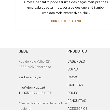
A mesa de centro pode ser uma das peças mais práticas
numa sala de estar mas, para os designers, é também
uma das mais expressivas. Mai...
CONTINUE READING
SEDE
PRODUTOS
Rua do Fojo Velho 321,
CADEIRÕES
4585-425 Rebordosa
SOFÁS
Ver Localização
CAMAS
CADEIRAS
info@domkapa.pt
T: (+351) +224 151 297
POUFS
BANQUETAS
*Custo de chamada da rede fixa
nacional
ACESSÓRIOS