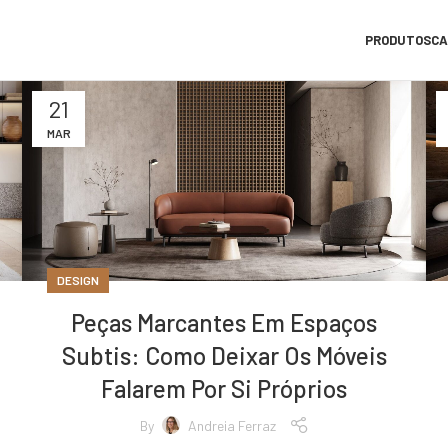
PRODUTOS
CA
21
MAR
DESIGN
Peças Marcantes Em Espaços
Subtis: Como Deixar Os Móveis
Falarem Por Si Próprios
By
Andreia Ferraz