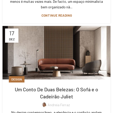
menos é muitas vezes mais. De facto, um espaço minimalista
bem organizado nã...
CONTINUE READING
17
DEZ
DESIGN
Um Conto De Duas Belezas: O Sofá e o
Cadeirão Juliet
Andreia Ferraz
No design contemporâneo, a elegância e o conforto andam