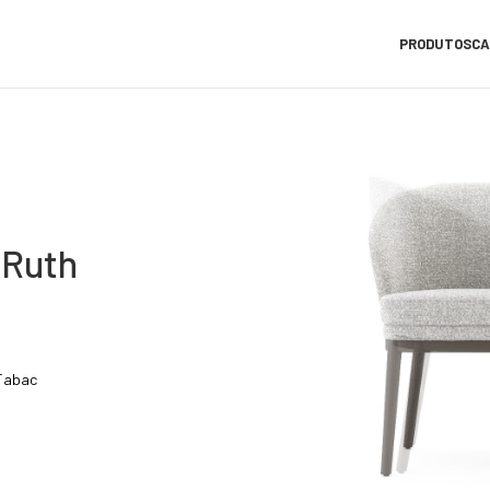
PRODUTOS
CA
 Ruth
 Tabac