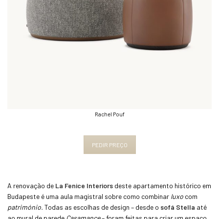
Rachel Pouf
PEDIR PREÇO
A renovação de
La Fenice Interiors
deste apartamento histórico em
Budapeste é uma aula magistral sobre como combinar
luxo
com
património.
Todas as escolhas de design – desde o
sofá Stella
até
ao mural de parede
Casamance
– foram feitas para criar um espaço