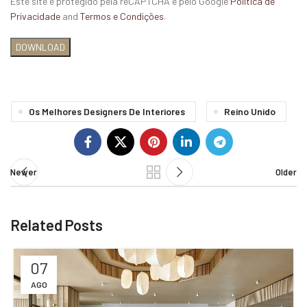
Este site é protegido pela reCAPTCHA e pelo Google
Política de
Privacidade
and
Termos e Condições
.
Os Melhores Designers De Interiores
Reino Unido
Newer
Older
Related Posts
07
AGO