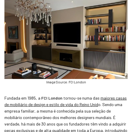
Image Source: FCI London
Fundada em 1985, a
FCI London
tornou-se numa das
maiores casas
de mobiliário de design e estilo de vida do Reino Unid
o. Sendo uma
empresa familiar, a mesma é conhecida pela sua seleção de
mobiliário contemporâneo dos melhores designers mundiais. É
verdade, há mais de 30 anos que os fundadores têm vindo a adquirir
peças exclusivas e de alta qualidade em toda a Europa, introduzindo