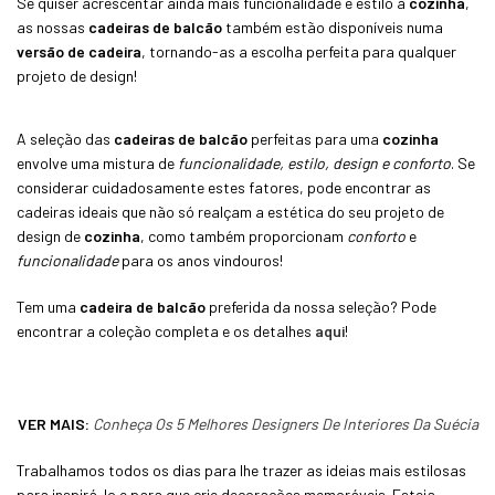
Se quiser acrescentar ainda mais funcionalidade e estilo à
cozinha
,
as nossas
cadeiras de balcão
também estão disponíveis numa
versão de cadeira
, tornando-as a escolha perfeita para qualquer
projeto de design!
A seleção das
cadeiras de balcão
perfeitas para uma
cozinha
envolve uma mistura de
funcionalidade, estilo, design e conforto
. Se
considerar cuidadosamente estes fatores, pode encontrar as
cadeiras ideais que não só realçam a estética do seu projeto de
design de
cozinha
, como também proporcionam
conforto
e
funcionalidade
para os anos vindouros!
Tem uma
cadeira de balcão
preferida da nossa seleção? Pode
encontrar a coleção completa e os detalhes
aqui
!
VER MAIS:
Conheça Os 5 Melhores Designers De Interiores Da Suécia
Trabalhamos todos os dias para lhe trazer as ideias mais estilosas
para inspirá-lo e para que crie decorações memoráveis. Esteja