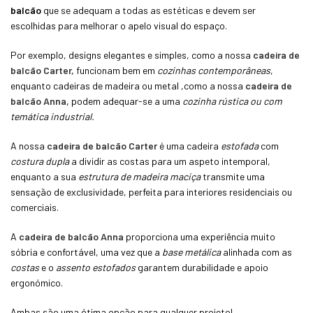
balcão
que se adequam a todas as estéticas e devem ser
escolhidas para melhorar o apelo visual do espaço.
Por exemplo, designs elegantes e simples, como a nossa
cadeira de
balcão Carter,
funcionam bem em
cozinhas contemporâneas
,
enquanto cadeiras de madeira ou metal ,como a nossa
cadeira de
balcão Anna,
podem adequar-se a uma
cozinha rústica ou com
temática industrial.
A nossa
cadeira de balcão Carter
é uma cadeira
estofada
com
costura dupla
a dividir as costas para um aspeto intemporal,
enquanto a sua
estrutura
de
madeira maciça
transmite uma
sensação de exclusividade, perfeita para interiores residenciais ou
comerciais.
A
cadeira de balcão Anna
proporciona uma experiência muito
sóbria e confortável, uma vez que a
base metálica
alinhada com as
costas
e o
assento
estofados
garantem
durabilidade e apoio
ergonómico.
Ambas são uma ótima opção para qualquer projeto!