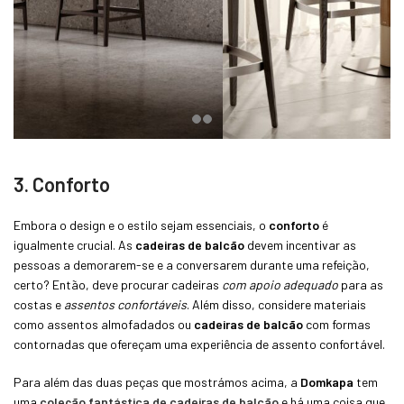
3. Conforto
Embora o design e o estilo sejam essenciais, o
conforto
é
igualmente crucial. As
cadeiras de balcão
devem incentivar as
pessoas a demorarem-se e a conversarem durante uma refeição,
certo? Então, deve procurar cadeiras
com apoio adequado
para as
costas e
assentos confortáveis
. Além disso, considere materiais
como assentos almofadados ou
cadeiras de balcão
com formas
contornadas que ofereçam uma experiência de assento confortável.
Para além das duas peças que mostrámos acima, a
Domkapa
tem
uma
coleção fantástica de cadeiras de balcão
e há uma coisa que