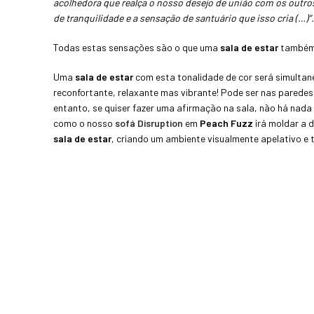
acolhedora que realça o nosso desejo de união com os outr
de tranquilidade e a sensação de santuário que isso cria (…)”.
Todas estas sensações são o que uma
sala de estar
também 
Uma
sala de estar
com esta tonalidade de cor será simultan
reconfortante, relaxante mas vibrante! Pode ser nas paredes
entanto, se quiser fazer uma afirmação na sala, não há nad
como o nosso
sofá Disruption
em
Peach Fuzz
irá moldar a 
sala de estar
, criando um ambiente visualmente apelativo e t