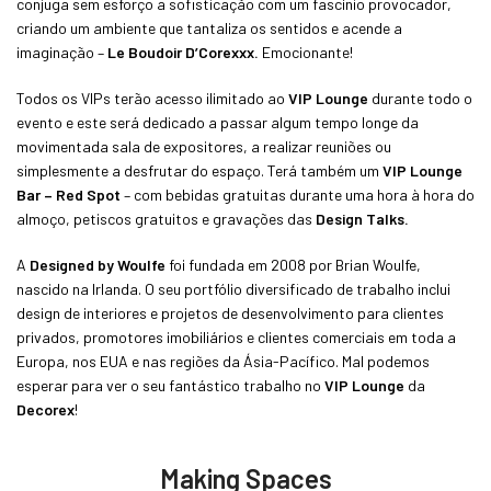
conjuga sem esforço a sofisticação com um fascínio provocador,
criando um ambiente que tantaliza os sentidos e acende a
imaginação –
Le Boudoir D’Corexxx.
Emocionante!
Todos os VIPs terão acesso ilimitado ao
VIP Lounge
durante todo o
evento e este será dedicado a passar algum tempo longe da
movimentada sala de expositores, a realizar reuniões ou
simplesmente a desfrutar do espaço. Terá também um
VIP Lounge
Bar – Red Spot
– com bebidas gratuitas durante uma hora à hora do
almoço, petiscos gratuitos e gravações das
Design Talks.
A
Designed by Woulfe
foi fundada em 2008 por Brian Woulfe,
nascido na Irlanda. O seu portfólio diversificado de trabalho inclui
design de interiores e projetos de desenvolvimento para clientes
privados, promotores imobiliários e clientes comerciais em toda a
Europa, nos EUA e nas regiões da Ásia-Pacífico. Mal podemos
esperar para ver o seu fantástico trabalho no
VIP Lounge
da
Decorex
!
Making Spaces