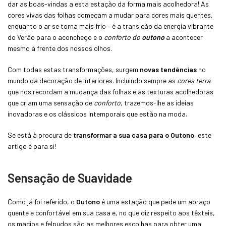
dar as boas-vindas a esta estação da forma mais acolhedora! As
cores vivas das folhas começam a mudar para cores mais quentes,
enquanto o ar se torna mais frio – é a transição da energia vibrante
do Verão para o
aconchego
e o
conforto
do
outono
a acontecer
mesmo à frente dos nossos olhos.
Com todas estas transformações, surgem
novas tendências
no
mundo da decoração de interiores. Incluindo sempre as
cores terra
que nos recordam a mudança das folhas e as texturas acolhedoras
que criam uma sensação de
conforto
, trazemos-lhe as ideias
inovadoras e os clássicos intemporais que estão na moda.
Se está à procura de
transformar a sua casa para o Outono
, este
artigo é para si!
Sensação de Suavidade
Como já foi referido, o
Outono
é uma estação que pede um abraço
quente e confortável em sua casa e, no que diz respeito aos têxteis,
os macios e felpudos são as melhores escolhas para obter uma