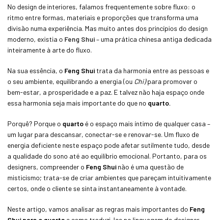
No design de interiores, falamos frequentemente sobre fluxo: o
ritmo entre formas, materiais e proporções que transforma uma
divisão numa experiência. Mas muito antes dos princípios do design
moderno, existia o
Feng Shui
– uma prática chinesa antiga dedicada
inteiramente à arte do fluxo.
Na sua essência, o
Feng Shui
trata da harmonia entre as pessoas e
o seu ambiente, equilibrando a energia (ou
Chi)
para promover o
bem-estar, a prosperidade e a paz. E talvez não haja espaço onde
essa harmonia seja mais importante do que no
quarto.
Porquê? Porque o
quarto
é o espaço mais íntimo de qualquer casa –
um lugar para descansar, conectar-se e renovar-se. Um fluxo de
energia deficiente neste espaço pode afetar sutilmente tudo, desde
a qualidade do sono até ao equilíbrio emocional. Portanto, para os
designers, compreender o
Feng Shui
não é uma questão de
misticismo; trata-se de criar ambientes que pareçam intuitivamente
certos, onde o cliente se sinta instantaneamente à vontade.
Neste artigo, vamos analisar as regras mais importantes do
Feng
Shui
para o quarto
e como traduzi-las na linguagem do designer –