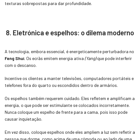
texturas sobrepostas para dar profundidade.
8. Eletrónica e espelhos: o dilema moderno
A tecnologia, embora essencial, é energeticamente perturbadora no
Feng Shui.
Os ecrãs emitem energia ativa
(Yang)
que pode interferir
com o descanso.
Incentive os clientes a manter televisões, computadores portáteis e
telefones fora do quarto ou escondidos dentro de armários.
Os espelhos também requerem cuidado. Eles refletem e amplificam a
energia, o que pode ser estimulante se colocados incorretamente.
Nunca coloque um espelho de frente para a cama, pois isso pode
causar inquietação.
Em vez disso, coloque espelhos onde eles ampliem a luz sem refletir a
pessoa que dorme, como acima de uma cómoda ou ao lado de uma