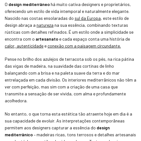
O
design mediterrâneo
há muito cativa designers e proprietários,
oferecendo um estilo de vida intemporal e naturalmente elegante.
Nascido nas costas ensolaradas do
sul da Europa
, este estilo de
design abraça a
natureza
na sua essência, combinando texturas
rústicas com detalhes refinados. É um estilo onde a simplicidade se
encontra com o
artesanato
e cada espaço conta uma história de
calor, autenticidade
e
conexão com a paisagem circundante.
Pense no brilho dos azulejos de terracota sob os pés, na rica pátina
das vigas de madeira, na suavidade das cortinas de linho
balançando com a brisa e na paleta suave da terra e do mar
entrelaçada em cada divisão. Os interiores mediterrânicos não têm a
ver com perfeição, mas sim com a criação de uma casa que
transmite a sensação de ser vivida, com alma e profundamente
acolhedora.
No entanto, o que torna esta estética tão atraente hoje em dia é a
sua capacidade de evoluir. As interpretações contemporâneas
permitem aos designers capturar a essência do
design
mediterrânico
– madeiras ricas, tons terrosos e detalhes artesanais