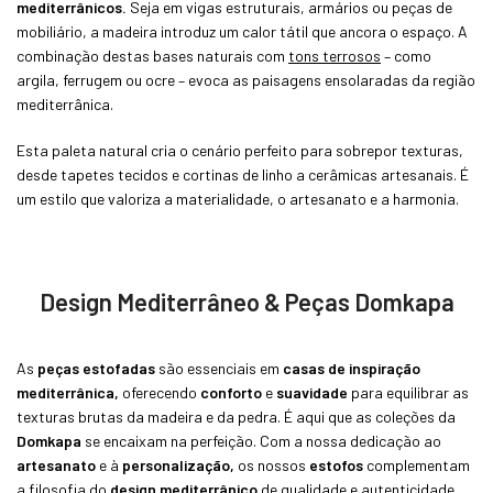
mediterrânicos.
Seja em vigas estruturais, armários ou peças de
mobiliário, a madeira introduz um calor tátil que ancora o espaço. A
combinação destas bases naturais com
tons terrosos
– como
argila, ferrugem ou ocre – evoca as paisagens ensolaradas da região
mediterrânica.
Esta paleta natural cria o cenário perfeito para sobrepor texturas,
desde tapetes tecidos e cortinas de linho a cerâmicas artesanais. É
um estilo que valoriza a materialidade, o artesanato e a harmonia.
Design Mediterrâneo & Peças Domkapa
As
peças estofadas
são essenciais em
casas de inspiração
mediterrânica,
oferecendo
conforto
e
suavidade
para equilibrar as
texturas brutas da madeira e da pedra. É aqui que as coleções da
Domkapa
se encaixam na perfeição. Com a nossa dedicação ao
artesanato
e à
personalização,
os nossos
estofos
complementam
a filosofia do
design mediterrânico
de
qualidade
e
autenticidade.