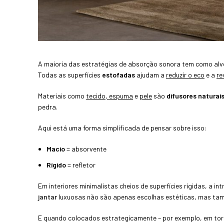
A maioria das estratégias de absorção sonora tem como alv
Todas as superfícies
estofadas
ajudam a
reduzir o eco
e a
re
Materiais como
tecido, espuma
e
pele
são
difusores naturai
pedra.
Aqui está uma forma simplificada de pensar sobre isso:
Macio
= absorvente
Rígido
= refletor
Em interiores minimalistas cheios de superfícies rígidas, a i
jantar
luxuosas não são apenas escolhas estéticas, mas tam
E quando colocados estrategicamente – por exemplo, em tor